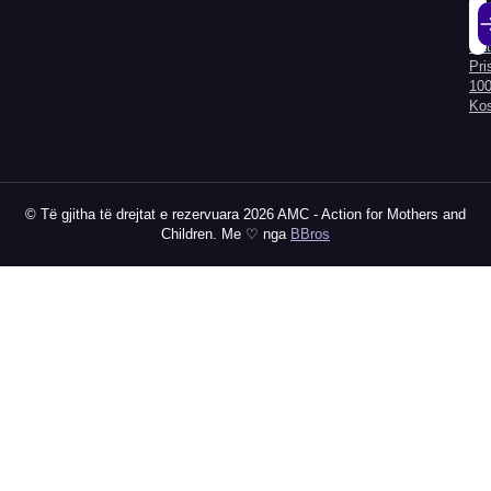
Kry
Hyr
Kat
Al
Pri
100
Ko
© Të gjitha të drejtat e rezervuara 2026 AMC - Action for Mothers and
Children. Me ♡ nga
BBros