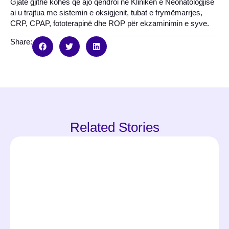
Gjatë gjithë kohës që ajo qëndroi në Klinikën e Neonatologjisë
ai u trajtua me sistemin e oksigjenit, tubat e frymëmarrjes,
CRP, CPAP, fototerapinë dhe ROP për ekzaminimin e syve.
Share:
Related Stories