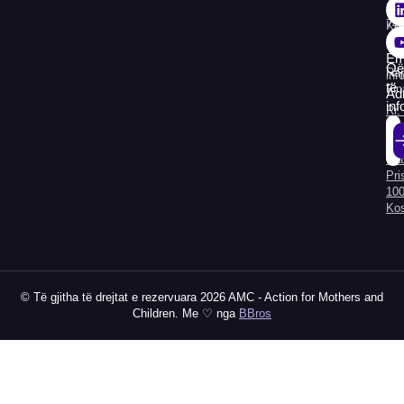
38
74
Kom
30
për
Em
Që
Rap
inf
të
Fin
Ad
in
Rr.
Kry
Hyr
Kat
Al
Pri
100
Ko
© Të gjitha të drejtat e rezervuara 2026 AMC - Action for Mothers and
Children. Me ♡ nga
BBros