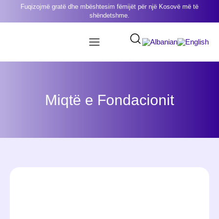
Fuqizojmë gratë dhe mbështesim fëmijët për një Kosovë më të
shëndetshme.
Miqtë e Fondacionit